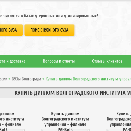
е числятся в базах утерянных или утилизированных!
ОГО ВУЗА
ПОИСК НУЖНОГО СУЗА
ата и доставка
Вопросы и ответы
Отзывы клиентов
ссии
»
ВУЗы Волгограда
»
Купить диплом Волгоградского института управ
КУПИТЬ ДИПЛОМ ВОЛГОГРАДСКОГО ИНСТИТУТА У
 диплом
Купить диплом
Купить
ого института
Волгоградского института
Волгоградско
я - филиале
управления - филиале
управления
ХиГС
РАНХиГС
РАН