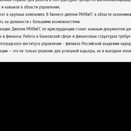
 и навыков в области управления.
нт в крупных компаниях: В бизнесе диплом РАНХиГС в области экономик
ть на должности с большими возможностями.
енция: Диплом РАНХиГС по юриспруденции станет важным документом для
 и финансы: Работа в банковской сфере и финансовых структурах требуе
лгоградского института управления - филиала Российской академии народ
ации — это не только решение для успешной карьеры, но и выгодное вло