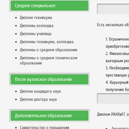
Среднее специальное
Диплом техникума
Есть несколько о
Дипломы колледжа
Дипломы училища
Ограниченн
Дипломы техникума, колледжа
приобретение
Дипломы о среднем образовании
Финансовые
Дипломы о среднем техническом
выгодным ре
образовании
Необходимо
престижную р
После вузовское образование
Карьерный 
получения б
Диплом кандидата наук
Диплом доктора наук
Диплом РАНХиГС ос
Дополнительное образование
Свидетельство о повышении
Государс