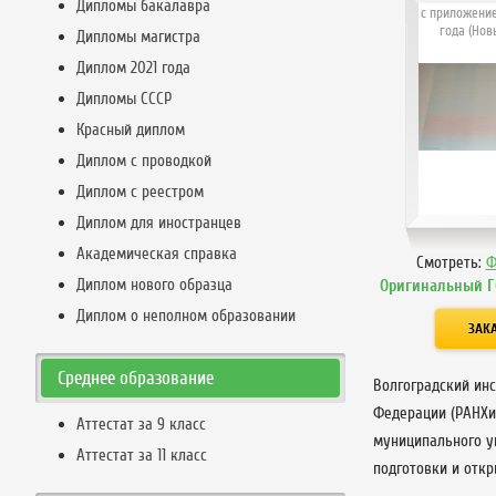
Дипломы бакалавра
с приложение
года (Нов
Дипломы магистра
Диплом 2021 года
Дипломы СССР
Красный диплом
Диплом с проводкой
Диплом с реестром
Диплом для иностранцев
Академическая справка
Смотреть:
Ф
Диплом нового образца
Оригинальный Г
Диплом о неполном образовании
Среднее образование
Волгоградский ин
Федерации (РАНХиГ
Аттестат за 9 класс
муниципального у
Аттестат за 11 класс
подготовки и отк