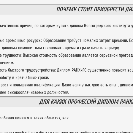
ПОЧЕМУ СТОИТ ПРИОБРЕСТИ ДИ
бъективных причин, по которым купить диплом Волгоградского института
ые временные ресурсы: Образование требует немалых затрат времени. Ес
 диплома поможет вам сэкономить время и сразу начать карьеру.
 трудности: Высокая стоимость образования является серьезной преград
шением.
сть быстрого трудоустройства: Диплом РАНХиГС существенно повысит ва
аботу в кратчайшие сроки.
рост и повышение квалификации: Даже если у вас уже есть опыт, дипло
олее высокооплачиваемых должностей.
ДЛЯ КАКИХ ПРОФЕССИЙ ДИПЛОМ РАНХ
обенно ценится в таких областях, как:
твенная служба: Для работы в госструктурах требуется высококвалифици