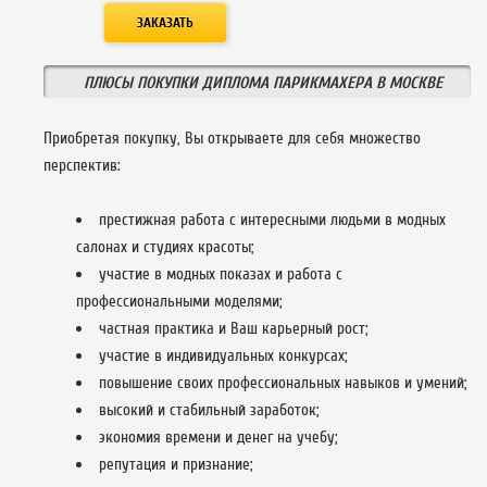
ПЛЮСЫ ПОКУПКИ ДИПЛОМА ПАРИКМАХЕРА В МОСКВЕ
Приобретая покупку, Вы открываете для себя множество
перспектив:
престижная работа с интересными людьми в модных
салонах и студиях красоты;
участие в модных показах и работа с
профессиональными моделями;
частная практика и Ваш карьерный рост;
участие в индивидуальных конкурсах;
повышение своих профессиональных навыков и умений;
высокий и стабильный заработок;
экономия времени и денег на учебу;
репутация и признание;