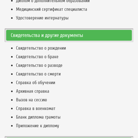
Диплом о дополнительном образовании
Медицинский сертификат специалиста
Удостоверение интернатуры
Свидетельства и другие документы
Свидетельство о рождении
Свидетельство о браке
Свидетельство о разводе
Свидетельство о смерти
Справка об обучении
Архивная справка
Вызов на сессию
Справка в военкомат
Бланк диплома грамоты
Приложение к диплому