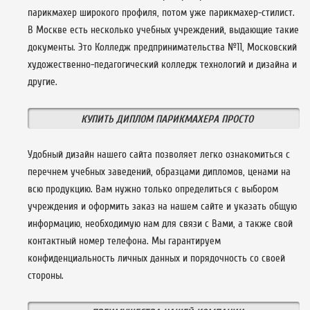
парикмахер широкого профиля, потом уже парикмахер-стилист.
В Москве есть несколько учебных учреждений, выдающие такие
документы. Это Колледж предпринимательства №11, Московский
художественно-педагогический колледж технологий и дизайна и
другие.
КУПИТЬ ДИПЛОМ ПАРИКМАХЕРА ПРОСТО
Удобный дизайн нашего сайта позволяет легко ознакомиться с
перечнем учебных заведений, образцами дипломов, ценами на
всю продукцию. Вам нужно только определиться с выбором
учреждения и оформить заказ на нашем сайте и указать общую
информацию, необходимую нам для связи с Вами, а также свой
контактный номер телефона. Мы гарантируем
конфиденциальность личных данных и порядочность со своей
стороны.