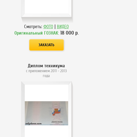
|
Смотреть:
ФОТО
ВИДЕО
18 000
р.
Оригинальный ГОЗНАК:
Диплом техникума
с приложением 2011 - 2013
года