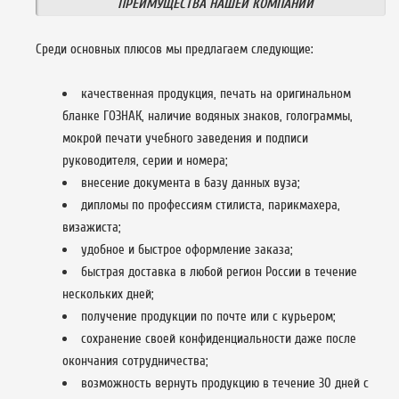
ПРЕИМУЩЕСТВА НАШЕЙ КОМПАНИИ
Среди основных плюсов мы предлагаем следующие:
качественная продукция, печать на оригинальном
бланке ГОЗНАК, наличие водяных знаков, голограммы,
мокрой печати учебного заведения и подписи
руководителя, серии и номера;
внесение документа в базу данных вуза;
дипломы по профессиям стилиста, парикмахера,
визажиста;
удобное и быстрое оформление заказа;
быстрая доставка в любой регион России в течение
нескольких дней;
получение продукции по почте или с курьером;
сохранение своей конфиденциальности даже после
окончания сотрудничества;
возможность вернуть продукцию в течение 30 дней с