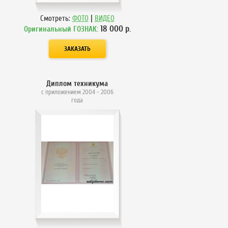
|
Смотреть:
ФОТО
ВИДЕО
18 000
р.
Оригинальный ГОЗНАК:
Диплом техникума
с приложением 2004 - 2006
года