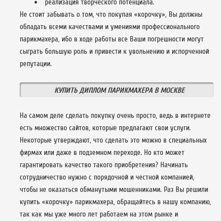
реализация творческого потенциала.
Не стоит забывать о том, что покупая «корочку», Вы должны
обладать всеми качествами и умениями профессионального
парикмахера, ибо в ходе работы все Ваши погрешности могут
сыграть большую роль и привести к увольнению и испорченной
репутации.
КУПИТЬ ДИПЛОМ ПАРИКМАХЕРА В МОСКВЕ
На самом деле сделать покупку очень просто, ведь в интернете
есть множество сайтов, которые предлагают свои услуги.
Некоторые утверждают, что сделать это можно в специальных
фирмах или даже в подземном переходе. Но кто может
гарантировать качество такого приобретения? Начинать
сотрудничество нужно с порядочной и честной компанией,
чтобы не оказаться обманутыми мошенниками. Раз Вы решили
купить «корочку» парикмахера, обращайтесь в нашу компанию,
так как мы уже много лет работаем на этом рынке и