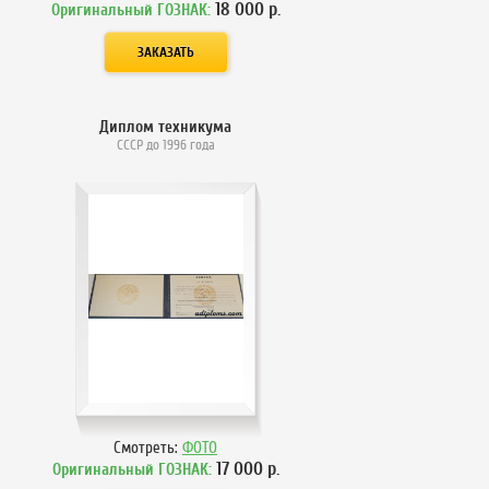
18 000
р.
Оригинальный ГОЗНАК:
Диплом техникума
СССР до 1996 года
Смотреть:
ФОТО
17 000
р.
Оригинальный ГОЗНАК: