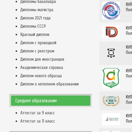
Дипломы бакалавра
КУ
Дипломы магистра
Пол
Диплом 2021 года
Дипломы СССР
КУ
Пол
Красный диплом
Диплом с проводкой
КУ
Диплом с реестром
Пол
Диплом для иностранцев
Академическая справка
КУ
Диплом нового образца
Пол
Диплом о неполном образовании
КУ
Среднее образование
Пол
Аттестат за 9 класс
КУ
Аттестат за 11 класс
Пол