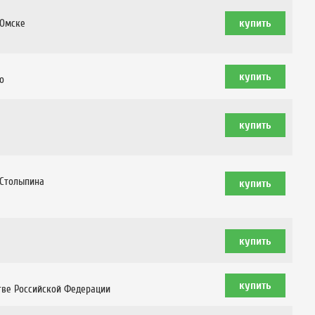
 Омске
о
 Столыпина
тве Российской Федерации