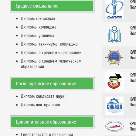
КУ
Среднее специальное
Пол
Диплом техникума
Дипломы колледжа
КУ
Пол
Дипломы училища
Дипломы техникума, колледжа
КУ
Дипломы о среднем образовании
Пол
Дипломы о среднем техническом
образовании
КУ
Пол
После вузовское образование
Диплом кандидата наук
КУ
Пол
Диплом доктора наук
Дополнительное образование
КУ
Пол
Свидетельство о повышении