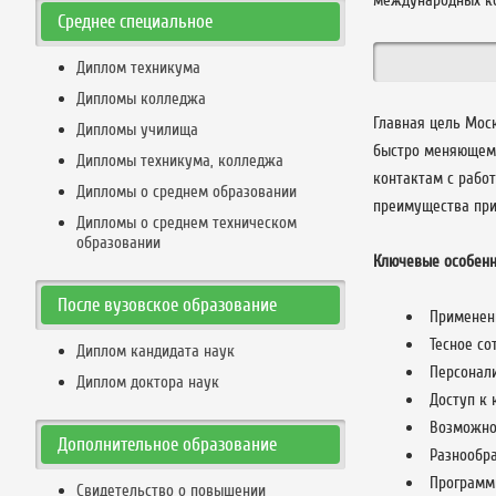
международных ко
Среднее специальное
Диплом техникума
Дипломы колледжа
Главная цель Моск
Дипломы училища
быстро меняющемс
Дипломы техникума, колледжа
контактам с рабо
Дипломы о среднем образовании
преимущества при
Дипломы о среднем техническом
образовании
Ключевые особенн
После вузовское образование
Применени
Тесное со
Диплом кандидата наук
Персонал
Диплом доктора наук
Доступ к
Возможнос
Дополнительное образование
Разнообра
Программы
Свидетельство о повышении