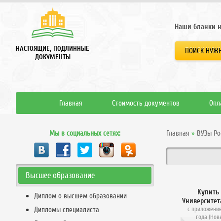
Наши бланки н
НАСТОЯЩИЕ, ПОДЛИННЫЕ
ПОИСК НУЖН
ДОКУМЕНТЫ
Главная
Стоимость документов
Опл
Мы в социальных сетях:
Главная
»
ВУЗы Ро
Высшее образование
Купить
Диплом о высшем образовании
Университет
Дипломы специалиста
с приложение
года (Нов