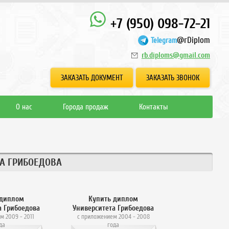
+7 (950) 098-72-21
@rDiplom
Telegram
rb.diploms@gmail.com
ЗАКАЗАТЬ ДОКУМЕНТ
ЗАКАЗАТЬ ЗВОНОК
О нас
Города продаж
Контакты
А ГРИБОЕДОВА
 диплом
Купить диплом
а Грибоедова
Университета Грибоедова
м 2009 - 2011
с приложением 2004 - 2008
да
года