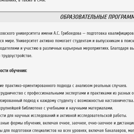
мпаниях, а также в СМИ.
ОБРАЗОВАТЕЛЬНЫЕ ПРОГРАМ
овского университета имени А.С. Грибоедова — подготовка квалифициров
я мире. Университет активно помогает студентам и выпускникам в поиск
тодателями и участию в различных карьерных мероприятиях. Благодаря вы
 трудоустройстве.
ости обучения:
е практико-ориентированного подхода с анализом реальных случаев.
трудничество с профессиональными экспертами и практиками из разных о
изированный подход к каждому студенту с возможностью наставничества.
 крупнейшей библиотеке с учебными и научными материалами.
ти для научных исследований и активной исследовательской работы.
зные формы обучения, включая очное, заочное, очно-заочное и дистанци
 для подготовки специалистов на всех уровнях, включая бакалавров, маг