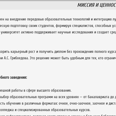
МИССИЯ И ЦЕННОС
лен на внедрение передовых образовательных технологий и интеграцию л
ческую подготовку своих студентов, формируя специалистов, способных у
, университет активно поддерживает научные исследования и создает сре
скорить карьерный рост и получить диплом без прохождения полного кур
и А.С. Грибоедова. Это решение может быть удобным для тех, кто ограни
бного заведения:
пешной работы в сфере высшего образования.
ыбор образовательных программ на всех уровнях — от бакалавриата до 
ть обучения в различных форматах: очное, очно-заочное, заочное и дист
колледжа и специализированных образовательных курсов.