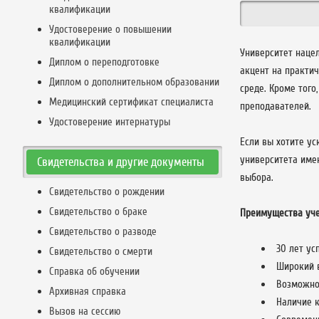
квалификации
Удостоверение о повышении
квалификации
Университет наце
Диплом о переподготовке
акцент на практи
Диплом о дополнительном образовании
среде. Кроме того
Медицинский сертификат специалиста
преподавателей.
Удостоверение интернатуры
Если вы хотите у
университета имен
Свидетельства и другие документы
выбора.
Свидетельство о рождении
Свидетельство о браке
Преимущества уче
Свидетельство о разводе
30 лет ус
Свидетельство о смерти
Широкий в
Справка об обучении
Возможнос
Архивная справка
Наличие 
Вызов на сессию