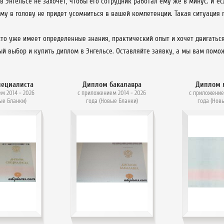
в Энгельсе не захочет, чтобы его сотрудник работал ему же в минус. И
ому в голову не придет усомниться в вашей компетенции. Такая ситуация п
кто уже имеет определенные знания, практический опыт и хочет двигаться
ый выбор и купить диплом в Энгельсе. Оставляйте заявку, а мы вам помо
пециалиста
Диплом бакалавра
Диплом 
м 2014 - 2026
с приложением 2014 - 2026
с приложение
ые Бланки)
года (Новые Бланки)
года (Нов