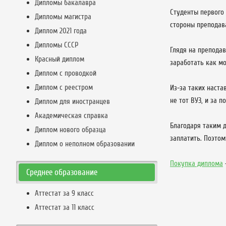
Дипломы бакалавра
Студенты первого 
Дипломы магистра
стороны преподав
Диплом 2021 года
Дипломы СССР
Глядя на преподав
Красный диплом
заработать как мо
Диплом с проводкой
Диплом с реестром
Из-за таких наста
не тот ВУЗ, и за
Диплом для иностранцев
Академическая справка
Благодаря таким д
Диплом нового образца
заплатить. Поэтом
Диплом о неполном образовании
Покупка диплома
Среднее образование
Аттестат за 9 класс
Аттестат за 11 класс